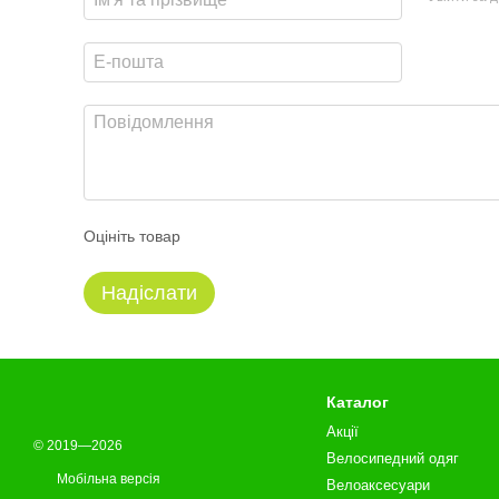
Оцініть товар
Надіслати
Каталог
Акції
© 2019—2026
Велосипедний одяг
Мобільна версія
Велоаксесуари