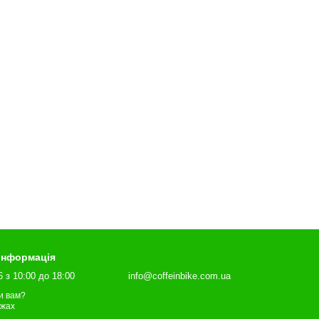
 інформація
6 з 10:00 до 18:00
info@coffeinbike.com.ua
и вам?
ежах