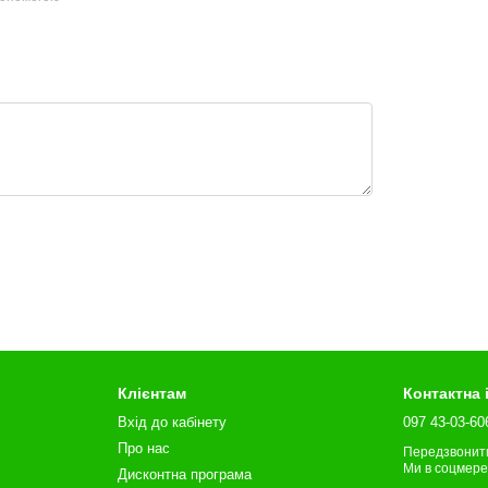
Клієнтам
Контактна
Вхід до кабінету
097 43-03-60
Про нас
Передзвонит
Ми в соцмер
Дисконтна програма