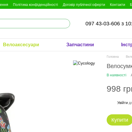
нення
Політика конфіденційності
Договір публічної оферти
Контакти
Б
097 43-03-606 з 10
Велоаксесуари
Запчастини
Інст
Головна
Вел
Велосумк
В наявності
998 гр
Увійти
дл
%
Купити