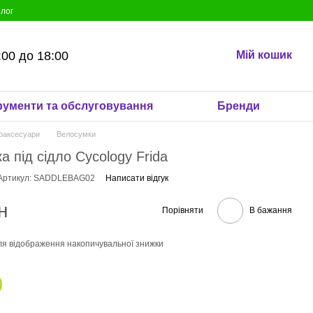
лог
:00 до 18:00
Мій кошик
рументи та обслуговування
Бренди
оаксесуари
Велосумки
а під сідло Cycology Frida
Артикул: SADDLEBAG02
Написати відгук
н
Порівняти
В бажання
я відображення накопичувальної знижки