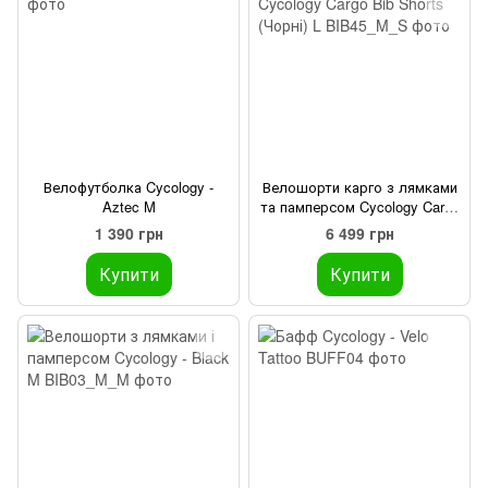
Велофутболка Cycology -
Велошорти карго з лямками
Aztec M
та памперсом Cycology Cargo
Bib Shorts (Чорні) L
1 390 грн
6 499 грн
Купити
Купити