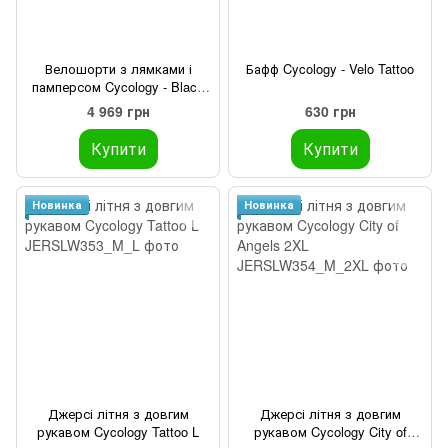
Велошорти з лямками і
Бафф Cycology - Velo Tattoo
памперсом Cycology - Black
M
4 969 грн
630 грн
Купити
Купити
Новинка
Новинка
Джерсі літня з довгим
Джерсі літня з довгим
рукавом Cycology Tattoo L
рукавом Cycology City of