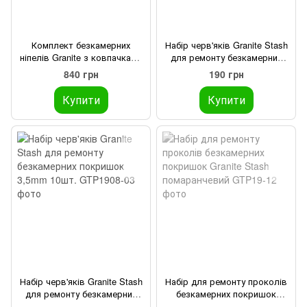
Комплект безкамерних
Набір черв'яків Granite Stash
ніпелів Granite з ковпачками
для ремонту безкамерних
Juicy Presta - Фіолетовий 60
покришок 1,5mm 10шт.
840 грн
190 грн
мм
Купити
Купити
Набір черв'яків Granite Stash
Набір для ремонту проколів
для ремонту безкамерних
безкамерних покришок
покришок 3,5mm 10шт.
Granite Stash помаранчевий