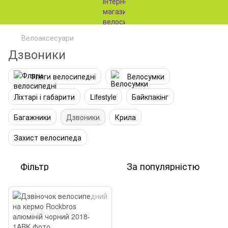
Велоаксесуари
Дзвоники
Фляги велосипедні
Велосумки
Ліхтарі і габарити
Lifestyle
Байкпакінг
Багажники
Дзвоники
Крила
Захист велосипеда
Фільтр
За популярністю