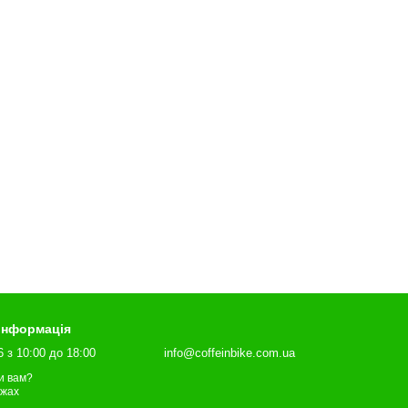
 інформація
6 з 10:00 до 18:00
info@coffeinbike.com.ua
и вам?
ежах