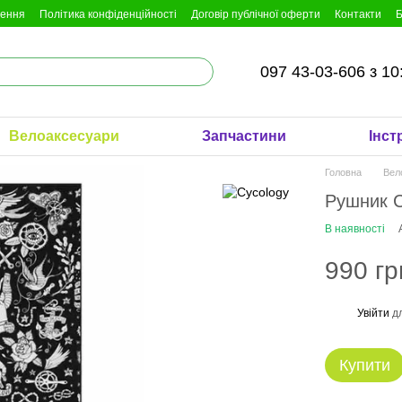
нення
Політика конфіденційності
Договір публічної оферти
Контакти
Б
097 43-03-606 з 10
Велоаксесуари
Запчастини
Інст
Головна
Вел
Рушник C
В наявності
990 гр
Увійти
дл
%
Купити