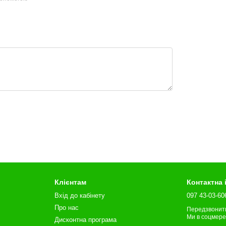
Клієнтам
Контактна
Вхід до кабінету
097 43-03-60
Про нас
Передзвонит
Ми в соцмер
Дисконтна програма