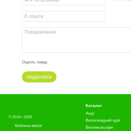
Оцініть товар
Надіслати
Каталог
Акції
© 2019—2026
Велосипедний одяг
Мобільна версія
Велоаксесуари