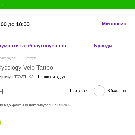
лог
:00 до 18:00
Мій кошик
рументи та обслуговування
Бренди
оаксесуари
Lifestyle
ycology Velo Tattoo
Артикул: TOWEL_03
Написати відгук
н
Порівняти
В бажання
я відображення накопичувальної знижки