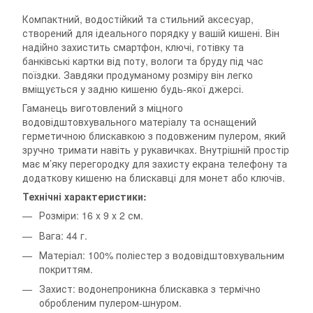
Компактний, водостійкий та стильний аксесуар,
створений для ідеального порядку у вашій кишені. Він
надійно захистить смартфон, ключі, готівку та
банківські картки від поту, вологи та бруду під час
поїздки. Завдяки продуманому розміру він легко
вміщується у задню кишеню будь-якої джерсі.
Гаманець виготовлений з міцного
водовідштовхувального матеріалу та оснащений
герметичною блискавкою з подовженим пулером, який
зручно тримати навіть у рукавичках. Внутрішній простір
має м’яку перегородку для захисту екрана телефону та
додаткову кишеню на блискавці для монет або ключів.
Технічні характеристики:
Розміри: 16 x 9 x 2 см.
Вага: 44 г.
Матеріал: 100% поліестер з водовідштовхувальним
покриттям.
Захист: водонепроникна блискавка з термічно
обробленим пулером-шнуром.