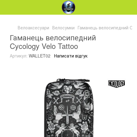
Велоаксесуари
Велосумки
Гаманець велосипедний Cyco
Гаманець велосипедний
Cycology Velo Tattoo
Артикул:
WALLET02
Написати відгук