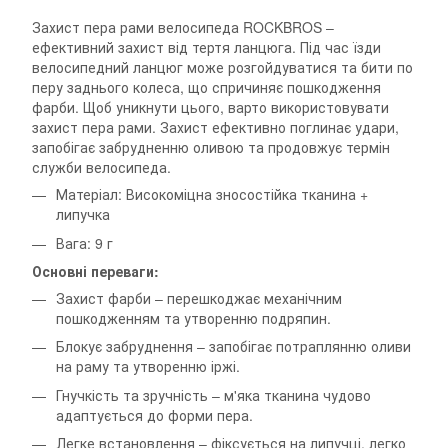
Захист пера рами велосипеда ROCKBROS –
ефективний захист від тертя ланцюга. Під час їзди
велосипедний ланцюг може розгойдуватися та бити по
перу заднього колеса, що спричиняє пошкодження
фарби. Щоб уникнути цього, варто використовувати
захист пера рами. Захист ефективно поглинає удари,
запобігає забрудненню оливою та продовжує термін
служби велосипеда.
Матеріал: Високоміцна зносостійка тканина +
липучка
Вага: 9 г
Основні переваги:
Захист фарби – перешкоджає механічним
пошкодженням та утворенню подряпин.
Блокує забруднення – запобігає потраплянню оливи
на раму та утворенню іржі.
Гнучкість та зручність – м'яка тканина чудово
адаптується до форми пера.
Легке встановлення – фіксується на липучці, легко