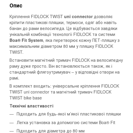
Опис
Кріплення FIDLOCK TWIST
uni connector
дозволяє
кріпити пластикові пляшки, термоси, одяг або навіть
банан до рами велосипеда. Це відбувається завдяки
унікальній комбінації технології FIDLOCK та системи
Boa® Fit System
, яка перетворює кожну ПЕТ-пляшку з
максимальним діаметром 80 мм у пляшку FIDLOCK
TWIST.
Встановити магнітний тримач FIDLOCK на велосипедну
раму дуже просто. Він встановлюється також, як і
стандартний флягоутримувач – у відповідні отвори на
рамі.
В комплект входить: універсальне кріплення FIDLOCK
TWIST uni connector та магнітний тримач FIDLOCK
TWIST bike base
Технічні властивості
Підходить для будь-якої м’якої пластикової пляшки
Легка установка за допомогою системи Boa® Fit
Підходить для діаметра до 80 мм