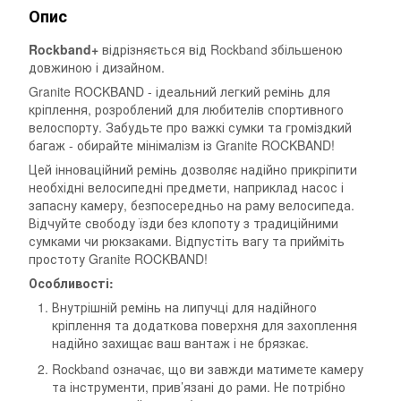
Опис
Rockband+
відрізняється від Rockband збільшеною
довжиною і дизайном.
Granite ROCKBAND - ідеальний легкий ремінь для
кріплення, розроблений для любителів спортивного
велоспорту. Забудьте про важкі сумки та громіздкий
багаж - обирайте мінімалізм із Granite ROCKBAND!
Цей інноваційний ремінь дозволяє надійно прикріпити
необхідні велосипедні предмети, наприклад насос і
запасну камеру, безпосередньо на раму велосипеда.
Відчуйте свободу їзди без клопоту з традиційними
сумками чи рюкзаками. Відпустіть вагу та прийміть
простоту Granite ROCKBAND!
Особливості:
Внутрішній ремінь на липучці для надійного
кріплення та додаткова поверхня для захоплення
надійно захищає ваш вантаж і не брязкає.
Rockband означає, що ви завжди матимете камеру
та інструменти, прив’язані до рами. Не потрібно