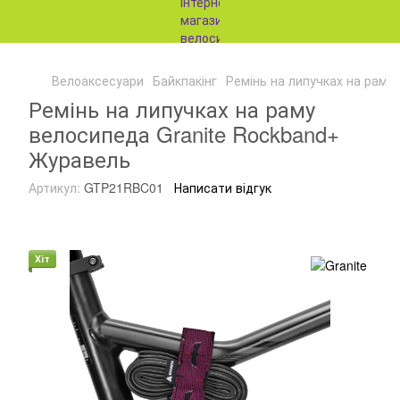
Велоаксесуари
Байкпакінг
Ремінь на липучках на раму
Ремінь на липучках на раму
велосипеда Granite Rockband+
Журавель
Артикул:
GTP21RBC01
Написати відгук
Хіт