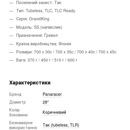
Посилений захист: Так
Тип: Tubeless, TLC, TLC Ready
Серія: GravelKing
Модель: SS (напівслик)
Призначення: Ґревел
Країна виробництва: Японія
Розміри: 700 x 30c / 700 x 35c / 700 x 40c / 700 x 45c
Вага: 370 г / 450 г / 510 г / 600 г
Характеристики
Бренд
Panaracer
Діаметр
28"
Колір
Коричневий
боковини
Безкамерне
Так (tubeless, TLR)
використання