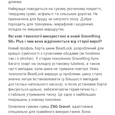
ділянки.
Найкраще поводиться на сухому укоченому покритті,
твердому гравії, асфальті та сільських дорогах. Не
призначена для бруду чи сипучого піску. Добре
підходить для тренувань, марафонів і щоденних
поїздок по змішаних маршрутах.
Які нові технології використано в новій GravelKing
SS+ Plus і чим вона відрізняється від старої версії?
Новий профіль борта шини BeadLock, розроблений для
кращої сумісності з сучасними ободами (як hookless,
так і з clincher). У старих поколіннях GravelKing було
багато скарг на складну установку tubeless, а також
часті випадки, коли шина не тримала повітря. Нова
технологія BeadLock вирішує ці проблеми: шину стало
значно легше встановлювати (у більшості випадків
достатньо напольного насоса), а після установки борти
фіксуються щільно, забезпечуючи герметичність і
стабільне утримання тиску. Це одне з найбільших
покращень у новому поколінні.
Оновлена гумова суміш
ZSG Gravel
, адаптована
спеціально для гравійного використання. Вона