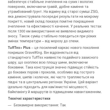
забезпечує стабільне зчеплення на сухих і вологих
поверхнях, включаючи гравій, дрібне каміння та
утрамбований ґрунт. На відміну від старої суміші ZSG,
яка демонструвала посередні результати на мокрому
покритті, новий склад показує помітне покращення
зчеплення та ефективності качення. У реальних тестах
після 1300 км використання не виявлено видимого
зносу. Також суміш стабільно поводиться при різких
змінах температури – від морозу до спеки.
TuffTex+ Plus
– це посилений каркас нового покоління
покришок GravelKing. Він відрізняється від
стандартного TuffTex наявністю подвійного захисного
шару, що охоплює всю площу шини, включаючи
боковини. Така конструкція значно підвищує стійкість
до бокових порізів і проколів, особливо від гострого
каміння, шипів і колючок, які часто трапляються на
півдні та в центральних регіонах України. Цей варіант
ідеально підходить для кам’янистої місцевості,
байкпакінгу й маршрутів із підвищеним навантаженням.
Технічні характеристики
Безкамерне використання: Так