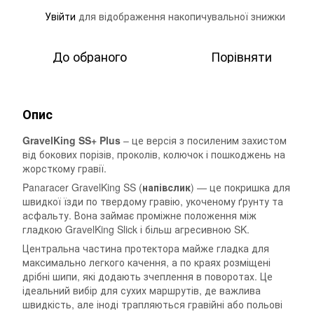
Увійти
для відображення накопичувальної знижки
%
До обраного
Порівняти
Опис
GravelKing SS+ Plus
– це версія з посиленим захистом
від бокових порізів, проколів, колючок і пошкоджень на
жорсткому гравії.
Panaracer GravelKing SS (
напівслик
) — це покришка для
швидкої їзди по твердому гравію, укоченому ґрунту та
асфальту. Вона займає проміжне положення між
гладкою GravelKing Slick і більш агресивною SK.
Центральна частина протектора майже гладка для
максимально легкого качення, а по краях розміщені
дрібні шипи, які додають зчеплення в поворотах. Це
ідеальний вибір для сухих маршрутів, де важлива
швидкість, але іноді трапляються гравійні або польові