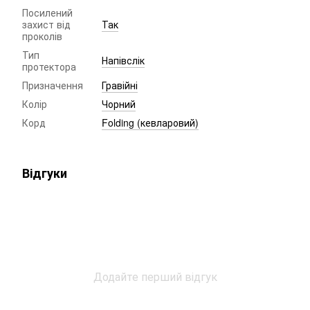
Посилений
захист від
Так
проколів
Тип
Напівслік
протектора
Призначення
Гравійні
Колір
Чорний
Корд
Folding (кевларовий)
Відгуки
Додайте перший відгук