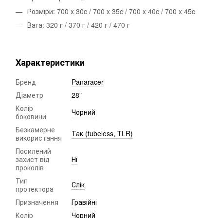
Розміри: 700 x 30c / 700 x 35c / 700 x 40c / 700 x 45c
Вага: 320 г / 370 г / 420 г / 470 г
Характеристики
Бренд
Panaracer
Діаметр
28"
Колір
Чорний
боковини
Безкамерне
Так (tubeless, TLR)
використання
Посилений
захист від
Ні
проколів
Тип
Слік
протектора
Призначення
Гравійні
Колір
Чорний