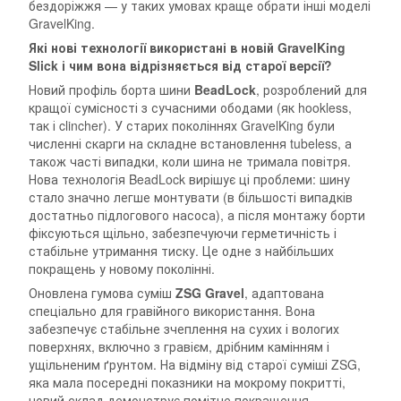
бездоріжжя — у таких умовах краще обрати інші моделі
GravelKing.
Які нові технології використані в новій GravelKing
Slick і чим вона відрізняється від старої версії?
Новий профіль борта шини
BeadLock
, розроблений для
кращої сумісності з сучасними ободами (як hookless,
так і clincher). У старих поколіннях GravelKing були
численні скарги на складне встановлення tubeless, а
також часті випадки, коли шина не тримала повітря.
Нова технологія BeadLock вирішує ці проблеми: шину
стало значно легше монтувати (в більшості випадків
достатньо підлогового насоса), а після монтажу борти
фіксуються щільно, забезпечуючи герметичність і
стабільне утримання тиску. Це одне з найбільших
покращень у новому поколінні.
Оновлена гумова суміш
ZSG Gravel
, адаптована
спеціально для гравійного використання. Вона
забезпечує стабільне зчеплення на сухих і вологих
поверхнях, включно з гравієм, дрібним камінням і
ущільненим ґрунтом. На відміну від старої суміші ZSG,
яка мала посередні показники на мокрому покритті,
новий склад демонструє помітне покращення