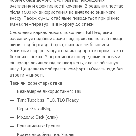
зчеплення й ефективності кочення. В реальних тестах
після 1300 км використання не виявлено видимого
зносу. Також суміш стабільно поводиться при різких
змінах температур - від морозу до спеки.
Оновлений каркас нового покоління
TuffTex
, який
забезпечує надійний захист від проколів по всій площі
шини - від борта до борта, включаючи боковини.
Захисний шар розміщується як під протектором, так і в
бокових стінках. У порівнянні з попередніми версіями,
він краще захищає від пошкоджень, але не збільшує
вагу. Це дозволяє зберегти комфорт і м’якість їзди без
втрати міцності.
Технічні характеристики
Безкамерне використання: Так
Тип: Tubeless, TLC, TLC Ready
Серія: GravelKing
Модель: Slick (слик)
Призначення: Ґревел
Країна виробництва: Японія