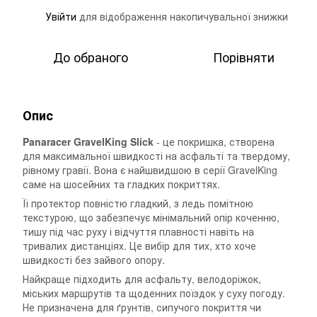
Увійти
для відображення накопичувальної знижки
%
До обраного
Порівняти
Опис
Panaracer GravelKing Slick
- це покришка, створена
для максимальної швидкості на асфальті та твердому,
рівному гравії. Вона є найшвидшою в серії GravelKing
саме на шосейних та гладких покриттях.
Її протектор повністю гладкий, з ледь помітною
текстурою, що забезпечує мінімальний опір коченню,
тишу під час руху і відчуття плавності навіть на
тривалих дистанціях. Це вибір для тих, хто хоче
швидкості без зайвого опору.
Найкраще підходить для асфальту, велодоріжок,
міських маршрутів та щоденних поїздок у суху погоду.
Не призначена для ґрунтів, сипучого покриття чи