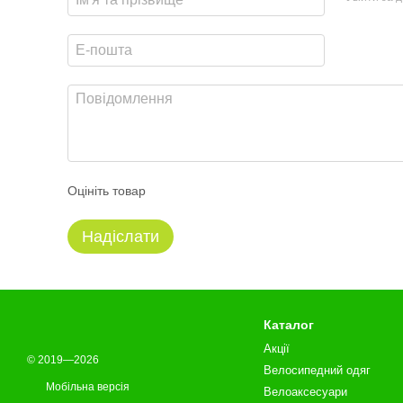
Оцініть товар
Надіслати
Каталог
Акції
© 2019—2026
Велосипедний одяг
Мобільна версія
Велоаксесуари