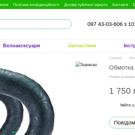
нення
Політика конфіденційності
Договір публічної оферти
Контакти
Б
097 43-03-606 з 10
Велоаксесуари
Запчастини
Інст
Головна
Зап
Обмотка 
Немає в наявн
1 750 
Увійти
дл
%
Повідом