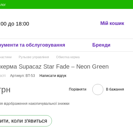
лог
:00 до 18:00
Мій кошик
рументи та обслуговування
Бренди
частини
Рульове управління
Обмотка керма
керма Supacaz Star Fade – Neon Green
ості
Артикул: BT-53
Написати відгук
грн
Порівняти
В бажання
я відображення накопичувальної знижки
ити, коли з'явиться