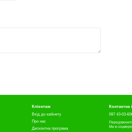
Клієнтам
Контактна
Вхід до кабінету
097 43-03-60
Про нас
Передзвонит
Ми в соцмер
Дисконтна програма