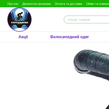
Перейти до основного контенту
Про нас
Дисконтна програма
Оплата та доставка
Обмін та повер
Акції
Велосипедний одяг