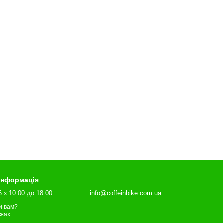
 інформація
6 з 10:00 до 18:00
info@coffeinbike.com.ua
и вам?
ежах