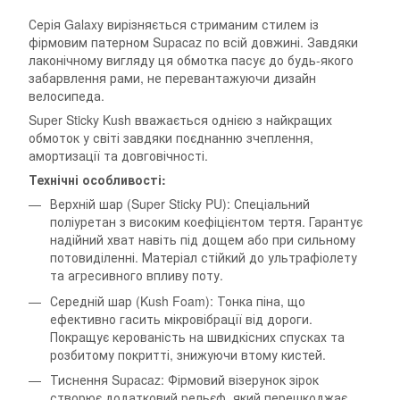
Серія Galaxy вирізняється стриманим стилем із
фірмовим патерном Supacaz по всій довжині. Завдяки
лаконічному вигляду ця обмотка пасує до будь-якого
забарвлення рами, не перевантажуючи дизайн
велосипеда.
Super Sticky Kush вважається однією з найкращих
обмоток у світі завдяки поєднанню зчеплення,
амортизації та довговічності.
Технічні особливості:
Верхній шар (Super Sticky PU): Спеціальний
поліуретан з високим коефіцієнтом тертя. Гарантує
надійний хват навіть під дощем або при сильному
потовиділенні. Матеріал стійкий до ультрафіолету
та агресивного впливу поту.
Середній шар (Kush Foam): Тонка піна, що
ефективно гасить мікровібрації від дороги.
Покращує керованість на швидкісних спусках та
розбитому покритті, знижуючи втому кистей.
Тиснення Supacaz: Фірмовий візерунок зірок
створює додатковий рельєф, який перешкоджає