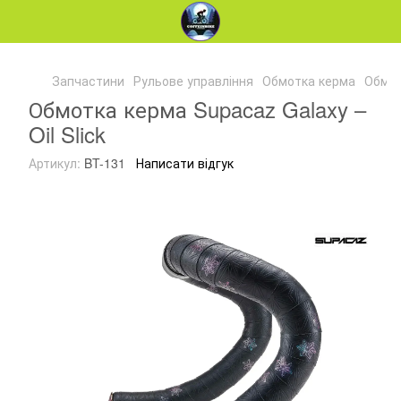
Запчастини
Рульове управління
Обмотка керма
Обмот
Обмотка керма Supacaz Galaxy –
Oil Slick
Артикул:
BT-131
Написати відгук