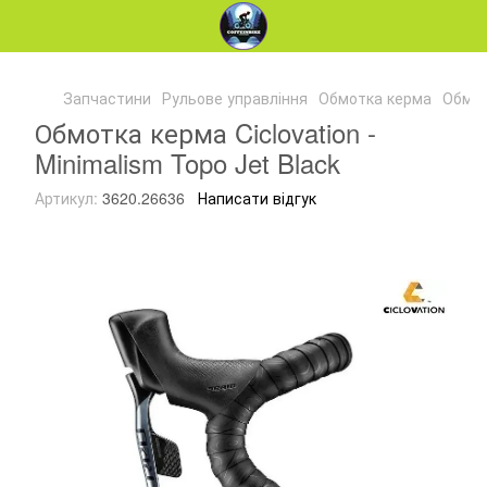
Запчастини
Рульове управління
Обмотка керма
Обмотк
Обмотка керма Ciclovation -
Minimalism Topo Jet Black
Артикул:
3620.26636
Написати відгук