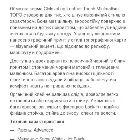
Обмотка керма Ciclovation Leather Touch Minimalism
TOPO створена для тих, хто цінує лаконічний стиль із
характером. Вона має щільну, зносостійку поверхню з
приємним на дотик покриттям, що забезпечує надійне
зчеплення в будь-яку погоду. Уздовж усієї довжини
нанесено графічний принт у стилі топографічної карти
— візуальний акцент, що відсилає до рельєфу,
маршруту й подорожей.
Доступна у двох варіантах: класичний чорний із білим
принтом і стриманий чорний матовий із глянцевим
малюнком. Багатошарова піна високої щільності
ефективно гасить удари й вібрації, забезпечуючи
комфорт навіть на тривалих поїздках.
Органічний клей не залишає слідів, дозволяє легко
встановити або скоригувати стрічку. У комплекті —
багаторазові заглушки з фіксацією Lock-in і надійна
фінішна стрічка, стійка до зносу, спеки та вологи.
Технічні характеристики
Рівень: Advanced
Малюнок: Snow White / Jet Black