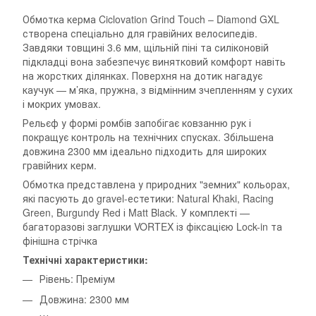
Обмотка керма Ciclovation Grind Touch – Diamond GXL
створена спеціально для гравійних велосипедів.
Завдяки товщині 3.6 мм, щільній піні та силіконовій
підкладці вона забезпечує винятковий комфорт навіть
на жорстких ділянках. Поверхня на дотик нагадує
каучук — м’яка, пружна, з відмінним зчепленням у сухих
і мокрих умовах.
Рельєф у формі ромбів запобігає ковзанню рук і
покращує контроль на технічних спусках. Збільшена
довжина 2300 мм ідеально підходить для широких
гравійних керм.
Обмотка представлена у природних "земних" кольорах,
які пасують до gravel-естетики: Natural Khaki, Racing
Green, Burgundy Red і Matt Black. У комплекті —
багаторазові заглушки VORTEX із фіксацією Lock-in та
фінішна стрічка
Технічні характеристики:
Рівень: Преміум
Довжина: 2300 мм