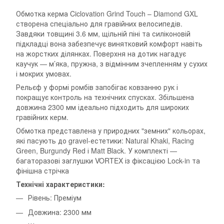
Обмотка керма Ciclovation Grind Touch – Diamond GXL
створена спеціально для гравійних велосипедів.
Завдяки товщині 3.6 мм, щільній піні та силіконовій
підкладці вона забезпечує винятковий комфорт навіть
на жорстких ділянках. Поверхня на дотик нагадує
каучук — м’яка, пружна, з відмінним зчепленням у сухих
і мокрих умовах.
Рельєф у формі ромбів запобігає ковзанню рук і
покращує контроль на технічних спусках. Збільшена
довжина 2300 мм ідеально підходить для широких
гравійних керм.
Обмотка представлена у природних "земних" кольорах,
які пасують до gravel-естетики: Natural Khaki, Racing
Green, Burgundy Red і Matt Black. У комплекті —
багаторазові заглушки VORTEX із фіксацією Lock-in та
фінішна стрічка
Технічні характеристики:
Рівень: Преміум
Довжина: 2300 мм