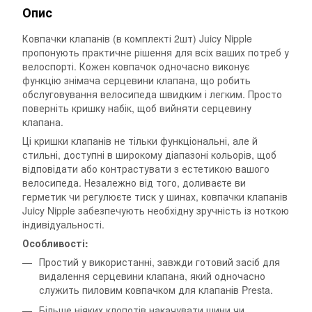
Опис
Ковпачки клапанів (в комплекті 2шт) Juicy Nipple
пропонують практичне рішення для всіх ваших потреб у
велоспорті. Кожен ковпачок одночасно виконує
функцію знімача серцевини клапана, що робить
обслуговування велосипеда швидким і легким. Просто
поверніть кришку набік, щоб вийняти серцевину
клапана.
Ці кришки клапанів не тільки функціональні, але й
стильні, доступні в широкому діапазоні кольорів, щоб
відповідати або контрастувати з естетикою вашого
велосипеда. Незалежно від того, доливаєте ви
герметик чи регулюєте тиск у шинах, ковпачки клапанів
Juicy Nipple забезпечують необхідну зручність із ноткою
індивідуальності.
Особливості:
Простий у використанні, завжди готовий засіб для
видалення серцевини клапана, який одночасно
служить пиловим ковпачком для клапанів Presta.
Більше ніяких клопотів накачувати шини чи