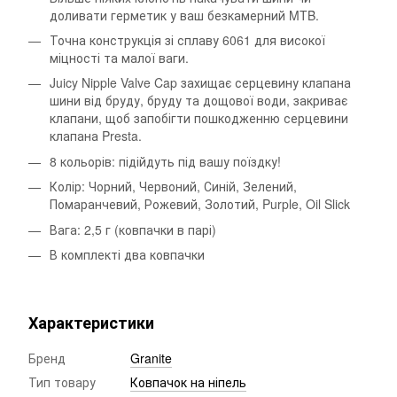
доливати герметик у ваш безкамерний MTB.
Точна конструкція зі сплаву 6061 для високої
міцності та малої ваги.
Juicy Nipple Valve Cap захищає серцевину клапана
шини від бруду, бруду та дощової води, закриває
клапани, щоб запобігти пошкодженню серцевини
клапана Presta.
8 кольорів: підійдуть під вашу поїздку!
Колір: Чорний, Червоний, Синій, Зелений,
Помаранчевий, Рожевий, Золотий, Purple, Oil Slick
Вага: 2,5 г (ковпачки в парі)
В комплекті два ковпачки
Характеристики
Бренд
Granite
Тип товару
Ковпачок на ніпель