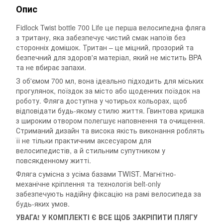
Опис
Fidlock Twist bottle 700 Life це перша велосипедна фляга
з тритану, яка забезпечує чистий смак напоїв без
сторонніх домішок. Тритан – це міцний, прозорий та
безпечний для здоров'я матеріал, який не містить BPA
та не вбирає запахи.
З об'ємом 700 мл, вона ідеально підходить для міських
прогулянок, поїздок за місто або щоденних поїздок на
роботу. Фляга доступна у чотирьох кольорах, щоб
відповідати будь-якому стилю життя. Гвинтова кришка
з широким отвором полегшує наповнення та очищення.
Стриманий дизайн та висока якість виконання роблять
її не тільки практичним аксесуаром для
велосипедистів, а й стильним супутником у
повсякденному житті.
Фляга сумісна з усіма базами TWIST. Магнітно-
механічне кріплення та технологія belt-only
забезпечують надійну фіксацію на рамі велосипеда за
будь-яких умов.
УВАГА! У КОМПЛЕКТІ Є ВСЕ ЩОБ ЗАКРІПИТИ ПЛЯГУ