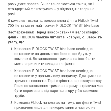
раму дуже просто. Він встановлюється також, як і
стандартний фляготримач – у відповідні отвори на
рамі.
В комплект входить: велосипедна фляга Fidlock Twist
700 life та магнітний тримач FIDLOCK TWIST bike base
Застереження! Перед використанням велосипедної
фляги FIDLOCK уважно читайте інструкцію. Зверніть
увагу, що:
Кріплення FIDLOCK TWIST bike base необхідно
встановити за допомогою болтів, що йдуть у
комплекті. Встановлення тримача на інші болти
може спричинити випадання фляги.
Кріплення FIDLOCK TWIST bike base необхідно
встановити у правильному напрямку. Для цього на
тримачі є позначка Top і стрілочка, що вказує вгору.
Після встановлення тримача на раму, стрілочка має
бути спрямована від каретки вгору у бік кермової
труби.
Компанія Fidlock наполягає на тому, що фляги Twist
призначені лише для використання з чистою не