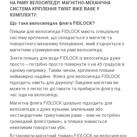
НА РАМУ ВЕЛОСИПЕДУ! МАГНІТНО-МЕХАНІЧНА
СИСТЕМА КРІПЛЕННЯ TWIST BIKE BASE У
КОМПЛЕКТІ!
Що таке велосипедна фляга FIDLOCK?
Пляшки для велосипеда FIDLOCK мають спеціальну
систему кріплення, що складається з магнітів та
поворотного механізму блокування, який з'єднується з
магнітним утримувачем на рамі велосипеда.
Зняти пляшку для води FIDLOCK із велосипеда дуже
просто – потрібно просто повернути її на 45 градусів в
одному напрямку. Таким чином, кріплення пляшки
неймовірно надійне. Фляга для велосипеда FIDLOCK
підходить навіть для даунхілу! Завдяки магнітам ви
можете з легкістю діставати та прибирати флягу під
час їзди на велосипеді.
Магнітна фляга FIDLOCK ідеально підходить для
велосипедів з дуже вузьким, маленьким або
нестандартним трикутником рами – вам не потрібен
громіздкий фляготримач, а пляшка знімається
невеликим поворотом убік.
Встановити магнітний тримач FIDLOCK на велосипедну