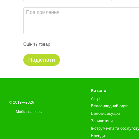
Оцініть товар
Надіслати
Каталог
Акції
© 2019—2026
Велосипедний одяг
Мобільна версія
Велоаксесуари
Запчастини
Інструменти та обслугов
Бренди