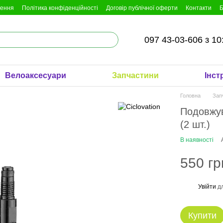
нення
Політика конфіденційності
Договір публічної оферти
Контакти
Б
097 43-03-606 з 10
Велоаксесуари
Запчастини
Інст
Головна
Зап
Подовжув
(2 шт.)
В наявності
550 гр
Увійти
дл
%
Купити