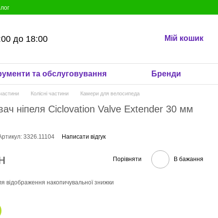
лог
:00 до 18:00
Мій кошик
рументи та обслуговування
Бренди
частини
Колісні частини
Камери для велосипеда
ач ніпеля Ciclovation Valve Extender 30 мм
Артикул: 3326.11104
Написати відгук
н
Порівняти
В бажання
я відображення накопичувальної знижки