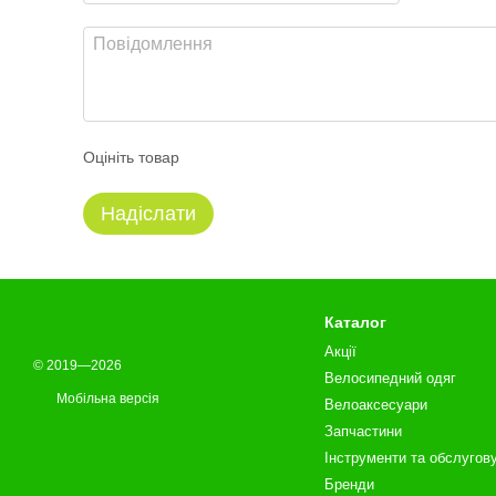
Оцініть товар
Надіслати
Каталог
Акції
© 2019—2026
Велосипедний одяг
Мобільна версія
Велоаксесуари
Запчастини
Інструменти та обслугов
Бренди